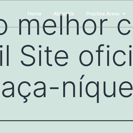
o melhor 
Home
About Us
Practice Areas
l Site ofic
aça-níque