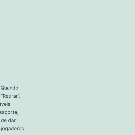
. Quando
Retirar”.
eis ​​
saporte,
 de dar
s jogadores