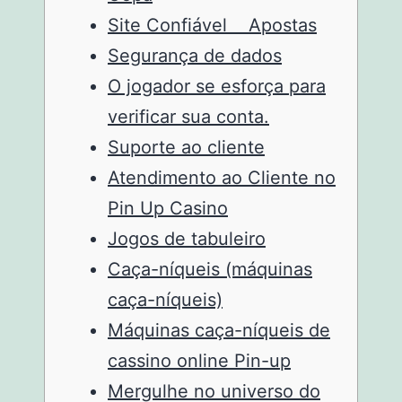
Site Confiável Apostas
Segurança de dados
O jogador se esforça para
verificar sua conta.
Suporte ao cliente
Atendimento ao Cliente no
Pin Up Casino
Jogos de tabuleiro
Caça-níqueis (máquinas
caça-níqueis)
Máquinas caça-níqueis de
cassino online Pin-up
Mergulhe no universo do