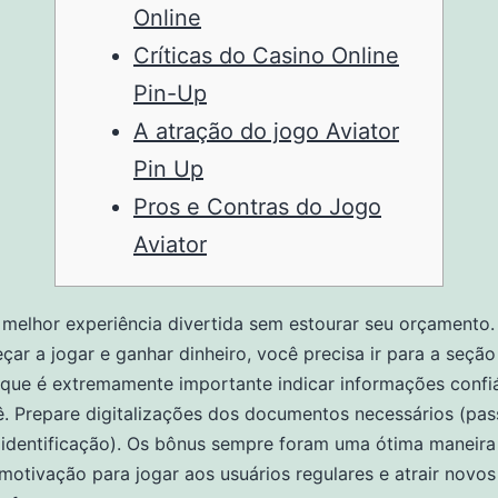
Online
Críticas do Casino Online
Pin-Up
A atração do jogo Aviator
Pin Up
Pros e Contras do Jogo
Aviator
melhor experiência divertida sem estourar seu orçamento
ar a jogar e ganhar dinheiro, você precisa ir para a seção “
 que é extremamente importante indicar informações confiáv
. Prepare digitalizações dos documentos necessários (pas
identificação). Os bônus sempre foram uma ótima maneira
otivação para jogar aos usuários regulares e atrair novo