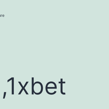
ure
,1xbet