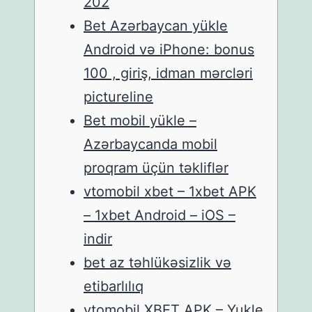
202
Bet Azərbaycan yükle
Android və iPhone: bonus
100 , giriş, idman mərcləri
pictureline
Bet mobil yükle –
Azərbaycanda mobil
proqram üçün təkliflər
vtomobil xbet – 1xbet APK
– 1xbet Android – iOS –
indir
bet az təhlükəsizlik və
etibarlılıq
vtomobil XBET APK – Yukle