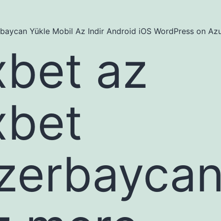
baycan Yükle Mobil Az Indir Android iOS WordPress on Az
xbet az
xbet
zerbaycan