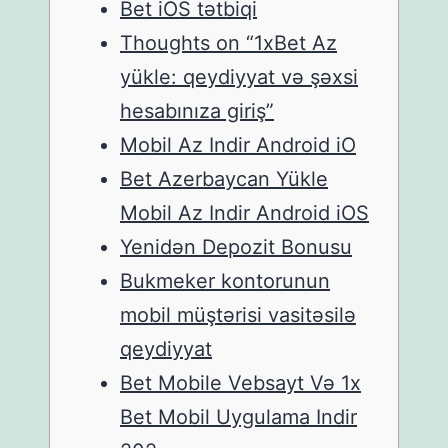
Bet iOS tətbiqi
Thoughts on “1xBet Az
yükle: qeydiyyat və şəxsi
hesabınıza giriş”
Mobil Az Indir Android iO
Bet Azerbaycan Yükle
Mobil Az Indir Android iOS
Yenidən Depozit Bonusu
Bukmeker kontorunun
mobil müştərisi vasitəsilə
qeydiyyat
Bet Mobile Vebsayt Və 1x
Bet Mobil Uygulama Indir