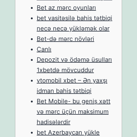
Bet az mərc oyunları
bet vasitəsilə bahis tətbiqi
necə necə yükləmək olar
Bet-də mərc növləri
Canlı
Depozit və ödəmə üsulları
1xbetdə mövcuddur
vtomobil xbet – Ən yaxşı
idman bahis tətbiqi
Bet Mobile- bu geniş xətt
və mərc üçün maksimum
hadisələrdir
bet Azerbaycan yükle