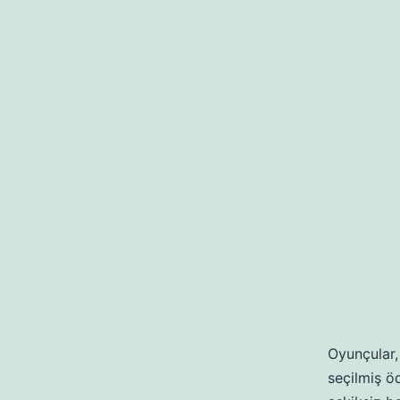
Oyunçular,
seçilmiş ö