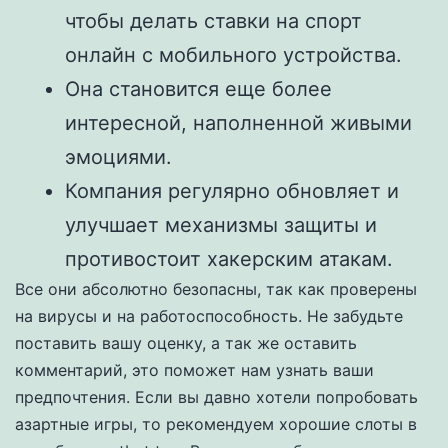
чтобы делать ставки на спорт
онлайн с мобильного устройства.
Она становится еще более
интересной, наполненной живыми
эмоциями.
Компания регулярно обновляет и
улучшает механизмы защиты и
противостоит хакерским атакам.
Все они абсолютно безопасны, так как проверены
на вирусы и на работоспособность. Не забудьте
поставить вашу оценку, а так же оставить
комментарий, это поможет нам узнать ваши
предпочтения. Если вы давно хотели попробовать
азартные игры, то рекомендуем хорошие слоты в