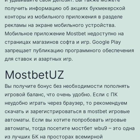
получить информацию об акциях букмекерской
конторы из мобильного приложения в разделе
рекламы на экране мобильного устройства.
Мобильное приложение Mostbet недоступно на
страницах магазинов софта и игр. Google Play
запрещает публикацию программного обеспечения
для ставок и азартных игр.
MostbetUZ
Вы получите бонус без необходимости пополнять
игровой баланс, что очень удобно. Если с ПК
неудобно играть через браузер, то рекомендуем
скачать и зарегистрироваться в mostbet игровые
автоматы. Если вы хотите попробовать игровые
автоматы, тогда посетите мостбет wbu9 – это одна
из лучших БК на просторах всемирной