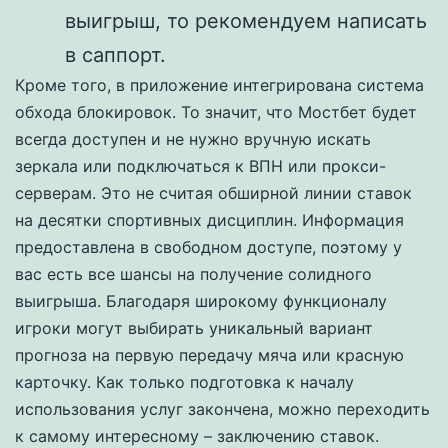
выигрыш, то рекомендуем написать
в саппорт.
Кроме того, в приложение интегрирована система
обхода блокировок. То значит, что Мостбет будет
всегда доступен и не нужно вручную искать
зеркала или подключаться к ВПН или прокси-
серверам. Это не считая обширной линии ставок
на десятки спортивных дисциплин. Информация
предоставлена в свободном доступе, поэтому у
вас есть все шансы на получение солидного
выигрыша. Благодаря широкому функционалу
игроки могут выбирать уникальный вариант
прогноза на первую передачу мяча или красную
карточку. Как только подготовка к началу
использования услуг закончена, можно переходить
к самому интересному – заключению ставок.