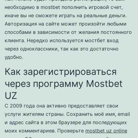
необходимо в mostbet пополнить игровой счет,
иначе вы не сможете играть на реальные деньги.
Авторизация на сайте может произойти любыми
способами в зависимости от желания постоянного
клиента. Нередко используется мостбет вход
через одноклассники, так как это достаточно
удобно.
Как зарегистрироваться
через программу Mostbet
UZ
С 2009 года она активно предоставляет свои
услуги жителям страны. Сохранить моё имя, email
и адрес сайта в этом браузере для последующих
моих комментариев. Проверьте
mostbet uz online