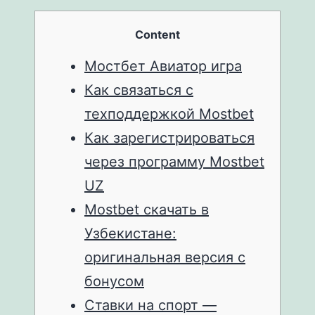
Content
Мостбет Авиатор игра
Как связаться с
техподдержкой Mostbet
Как зарегистрироваться
через программу Mostbet
UZ
Mostbet скачать в
Узбекистане:
оригинальная версия с
бонусом
Ставки на спорт —