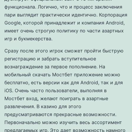
функционала. Логично, что и процесс заключения
пари выглядит практически идентично. Корпорация
Google, которой принадлежит и компания Android,
имеет очень строгую политику по части азартных
игр и букмекерства.
Сразу после этого игрок сможет пройти быструю
регистрацию и забрать вступительное
вознаграждение за первое пополнение. На
мобильный скачать Мостбет приложение можно
бесплатно, есть версии как для Android, так и для
iOS. Очень часто пользователи, выполняя в
Мостбет вход, желают поиграть в азартные
развлечения. В казино для этого
предусматриваются прекрасные возможности.
Первоначально можно изучить весь ассортимент
предлагаемых игр. Это дает возможность намного